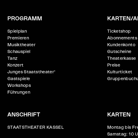
PROGRAMM
KARTEN/A
Spielplan
Ticketshop
Premieren
Abonnements
Musiktheater
Kundenkonto
Schauspiel
Gutscheine
Tanz
Theaterkasse
Konzert
Preise
Junges Staatstheater⁺
Kulturticket
Gastspiele
Gruppenbuch
Workshops
Führungen
ANSCHRIFT
KARTEN
STAATSTHEATER KASSEL
Montag bis Fre
Samstag: 10 Uh