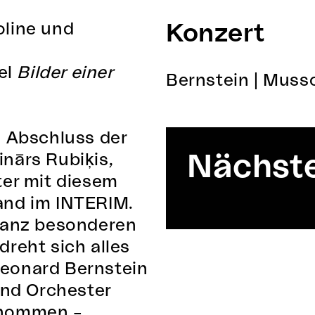
oline und
Konzert
el
Bilder einer
Bernstein | Muss
n Abschluss der
Nächste
nārs Rubiķis,
ter mit diesem
and im INTERIM.
 ganz besonderen
dreht sich alles
Leonard Bernstein
 und Orchester
enommen –