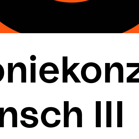
oniekonz
sch III